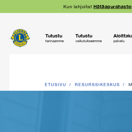
Skip
Hätäapurahast
Kun lahjoitat
to
main
navigation
Tutustu
Tutustu
Aloittak
tarinaamme
vaikutukseemme
palvelu
ETUSIVU
RESURSSIKESKUS
M