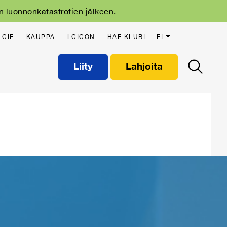
n luonnonkatastrofien jälkeen.
LCIF
KAUPPA
LCICON
HAE KLUBI
FI
Liity
Lahjoita