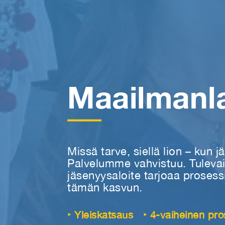
Maailmanla
Missä tarve, siellä lion – ku
Palvelumme vahvistuu. Tuleva
jäsenyysaloite tarjoaa prosessin
tämän kasvun.
‣ Yleiskatsaus
‣ 4-vaiheinen pro