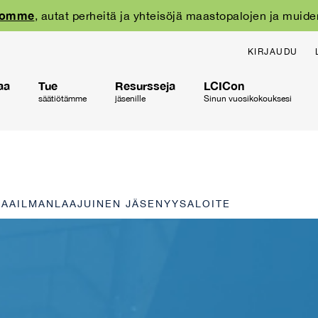
oomme
, autat perheitä ja yhteisöjä maastopalojen ja muide
KIRJAUDU
aa
Tue
Resursseja
LCICon
säätiötämme
jäsenille
Sinun vuosikokouksesi
AAILMANLAAJUINEN JÄSENYYSALOITE