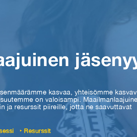
ajuinen jäsenyy
n jäsenmäärämme kasvaa, yhteisömme kasvav
isuutemme on valoisampi. Maailmanlaajuin
 ja resurssit piireille, jotta ne saavuttavat
sessi
‣ Resurssit