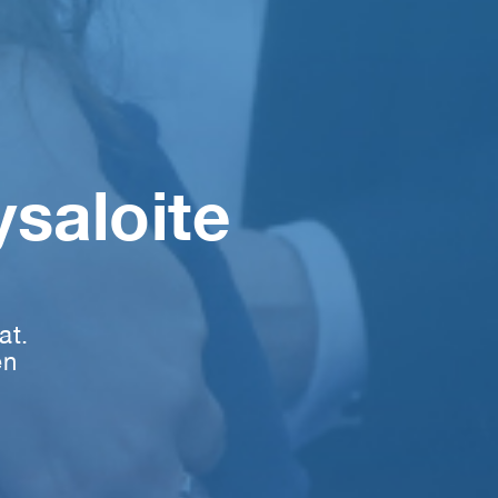
saloite
at.
en