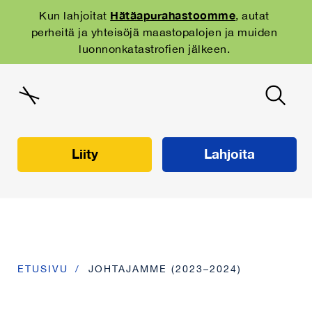
Skip
to
Hätäapurahastoomme
Kun lahjoitat
, autat
main
perheitä ja yhteisöjä maastopalojen ja muiden
navigation
luonnonkatastrofien jälkeen.
Liity
Lahjoita
ETUSIVU
JOHTAJAMME (2023–2024)