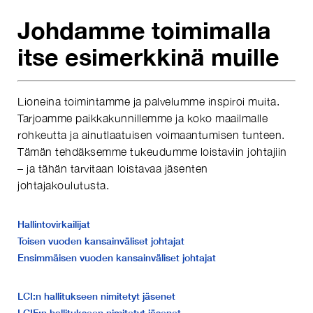
Johdamme toimimalla
itse esimerkkinä muille
Lioneina toimintamme ja palvelumme inspiroi muita.
Tarjoamme paikkakunnillemme ja koko maailmalle
rohkeutta ja ainutlaatuisen voimaantumisen tunteen.
Tämän tehdäksemme tukeudumme loistaviin johtajiin
– ja tähän tarvitaan loistavaa jäsenten
johtajakoulutusta.
Hallintovirkailijat
Toisen vuoden kansainväliset johtajat
Ensimmäisen vuoden kansainväliset johtajat
LCI:n hallitukseen nimitetyt jäsenet
LCIF:n hallitukseen nimitetyt jäsenet