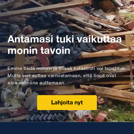
Antamasi tuki vaikuttaa
monin tavoin
Emme tiedä milloin ja missä katastrofi voi tapahtua.
Mutta voit auttaa varmistamaan, että lionit ovat
aina valmiina auttamaan.
Lahjoita nyt