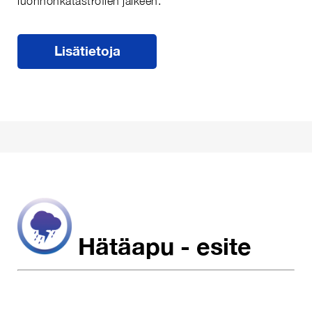
luonnonkatastrofien jälkeen.
Lisätietoja
Hätäapu - esite