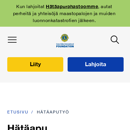
Skip
to
Hätäapurahastoomme
Kun lahjoitat
, autat
main
perheitä ja yhteisöjä maastopalojen ja muiden
navigation
luonnonkatastrofien jälkeen.
Liity
Lahjoita
ETUSIVU
HÄTÄAPUTYÖ
Hätäapu