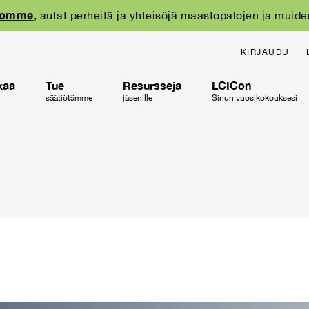
oomme
, autat perheitä ja yhteisöjä maastopalojen ja muide
KIRJAUDU
kaa
Tue
Resursseja
LCICon
säätiötämme
jäsenille
Sinun vuosikokouksesi