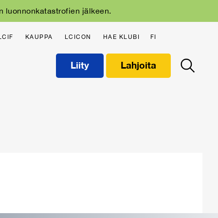
n luonnonkatastrofien jälkeen.
LCIF
KAUPPA
LCICON
HAE KLUBI
FI
Liity
Lahjoita