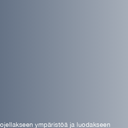
suojellakseen ympäristöä ja luodakseen