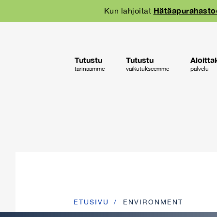
Skip
Hätäapurahast
Kun lahjoitat
to
main
navigation
Tutustu
Tutustu
Aloitta
tarinaamme
vaikutukseemme
palvelu
ETUSIVU
ENVIRONMENT