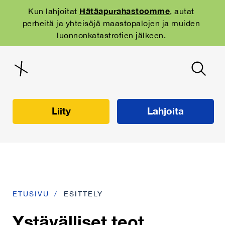
Skip
to
Hätäapurahastoomme
Kun lahjoitat
, autat
main
perheitä ja yhteisöjä maastopalojen ja muiden
navigation
luonnonkatastrofien jälkeen.
Liity
Lahjoita
ETUSIVU
ESITTELY
Ystävälliset teot