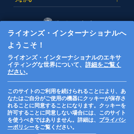
ライオンズ・インターナショナルへ
300 W. 22nd Street
ようこそ！
Oak Brook, IL 60523-8842 USA
ライオンズ・インターナショナルのエキサ
+1 (630) 571-5466
詳細をご覧く
イティングな世界について、
ださい
。
このサイトのご利用を続けられることにより、あ
lionsclubs.org上で受け付けるすべての寄付は、米国内
なたはご自分がご使用の機器にクッキーが保存さ
国歳入法501(c)(3)が規定する非課税の公共慈善団体で
れることに同意することになります。クッキーを
あるライオンズクラブ国際財団（LCIF）を支援するも
許可することに同意しない場合には、このサイト
のです。 ライオンズクラブ国際協会（LCI）は、米国
プライバシ
を使うべきではありません。詳細は、
内国歳入法501(c)(4)が規定する非課税の社会福祉団体
ーポリシー
をご覧ください。
であり、慈善寄付の受領または要請を行うことはでき
ません。LCIとLCIFは雇用機会均等提供団体です。