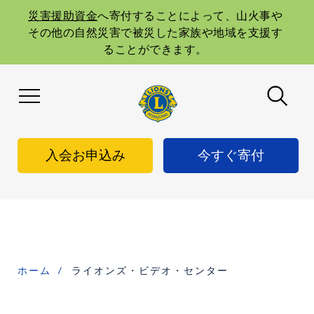
Skip
to
災害援助資金
へ寄付することによって、山火事や
main
その他の自然災害で被災した家族や地域を支援す
navigation
ることができます。
入会お申込み
今すぐ寄付
ホーム
ライオンズ・ビデオ・センター